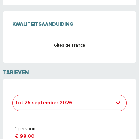
DIENSTVERLENING
KWALITEITSAANDUIDING
KWALITEITSAANDUIDING
Gîtes de France
TARIEVEN
Tot
25 september 2026
Van
26 september 2026
tot
24
september 2027
1 persoon
€ 98,00