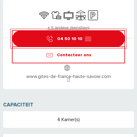
OPENINGSTIJDEN EN CONTACTGEGEVEN
Wifi
Lakens en linnengoed
Televisie
Terras
Parkeerplaats
+ 5 andere dienst(en)
04 50 10 10
▒▒
Contacteer ons
www.gites-de-france-haute-savoie.com
CAPACITEIT
4 Kamer(s)