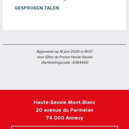
GESPROKEN TALEN
GESPROKEN TALEN
Bijgewerkt op 19 juni 2026 in 14:07
door Gîtes de France Haute-Savoie
(Aanbiedingscode :
6364445
)
Haute-Savoie Mont-Blanc
20 avenue du Parmelan
74 000 Annecy