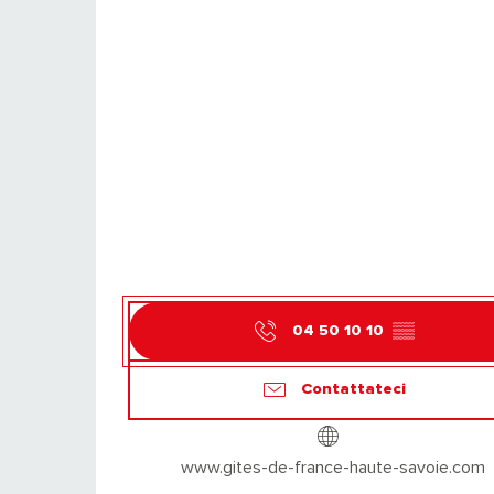
04 50 10 10
▒▒
Contattateci
www.gites-de-france-haute-savoie.com