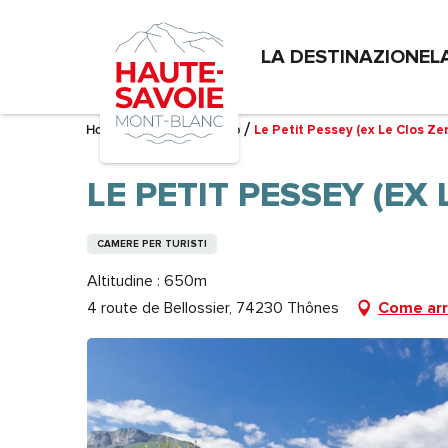
Aller
au
LA DESTINAZIONE
L
contenu
principal
Home – Mi sto preparando
Le Petit Pessey (ex Le Clos Ze
LE PETIT PESSEY (EX
CAMERE PER TURISTI
Altitudine : 650m
4 route de Bellossier, 74230 Thônes
Come arr