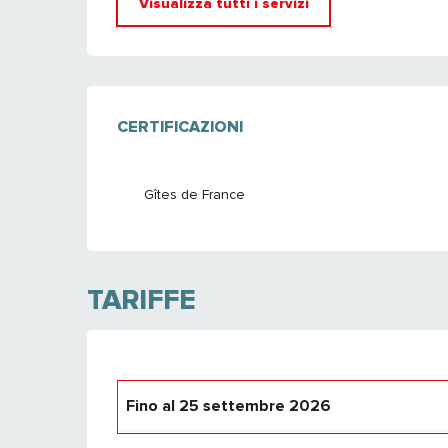
Visualizza tutti i servizi
OFFERTE DI PRE
CERTIFICAZIONI
CERTIFICAZIONI
Gîtes de France
TARIFFE
Fino al
25 settembre 2026