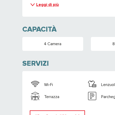
Leggi di più
CAPACITÀ
4 Camera
8
SERVIZI
Wi-Fi
Lenzuol
Terrazza
Parcheg