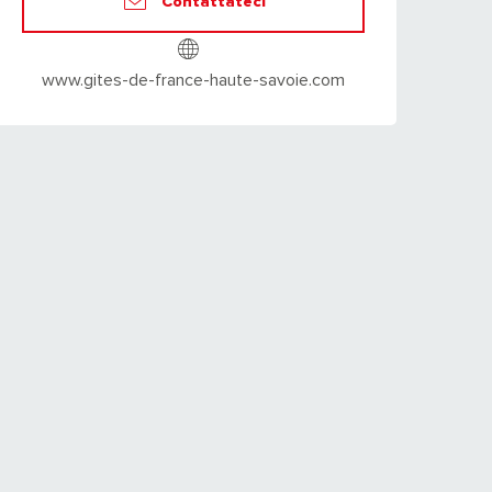
Contattateci
www.gites-de-france-haute-savoie.com