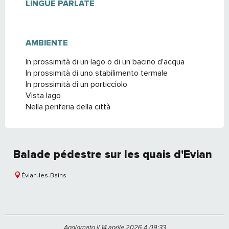
LINGUE PARLATE
LINGUE PARLATE
AMBIENTE
AMBIENTE
In prossimità di un lago o di un bacino d'acqua
In prossimità di uno stabilimento termale
In prossimità di un porticciolo
Vista lago
Nella periferia della città
Balade pédestre sur les quais d'Evian
Évian-les-Bains
Aggiornato il 14 aprile 2026 A 09:33