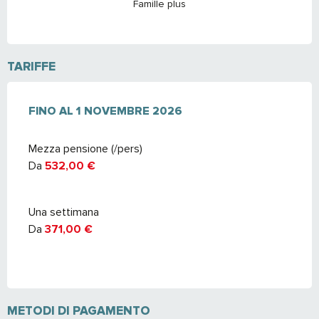
Famille plus
TARIFFE
DAL
FINO AL
7 FEBBRAIO 2026
1 NOVEMBRE 2026
AL
1 NOVEMBRE 2026
Mezza pensione (/pers)
Da
532,00 €
Una settimana
Da
371,00 €
METODI DI PAGAMENTO