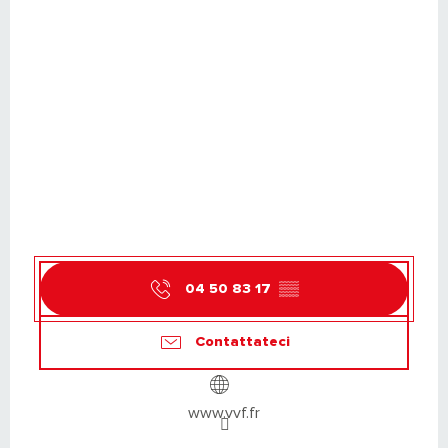
04 50 83 17
▒▒
Contattateci
www.vvf.fr