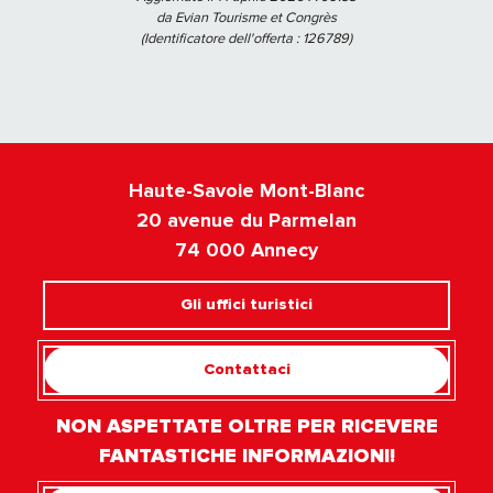
da Evian Tourisme et Congrès
(Identificatore dell'offerta :
126789
)
Haute-Savoie Mont-Blanc
20 avenue du Parmelan
74 000 Annecy
Gli uffici turistici
Contattaci
NON ASPETTATE OLTRE PER RICEVERE
FANTASTICHE INFORMAZIONI!