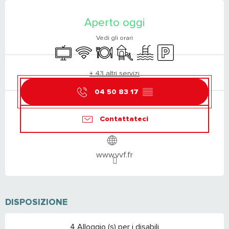
ORARI E CONTATTI
Aperto oggi
Vedi gli orari
Televisione
Wi-Fi
Ristorante
Giochi per bambini / Area giochi
Piscina
Parcheggio
+ 43 altri servizi
04 50 83 17
▒▒
Contattateci
www.vvf.fr
DISPOSIZIONE
4 Alloggio (s) per i disabili