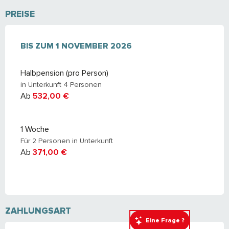
PREISE
AB
BIS ZUM
7 FEBRUAR 2026
1 NOVEMBER 2026
BIS ZUM
1 NOVEMBER 2026
Halbpension (pro Person)
in Unterkunft 4 Personen
Ab
532,00 €
1 Woche
Für 2 Personen in Unterkunft
Ab
371,00 €
ZAHLUNGSART
Eine Frage ?