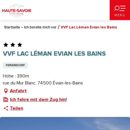
Aller
au
MENÜ
contenu
principal
Startseite – Ich bereite mich vor
VVF Lac Léman Evian les Bains
VVF LAC LÉMAN EVIAN LES BAINS
FERIENDORF
Höhe : 390m
rue du Mur Blanc, 74500 Évian-les-Bains
Anfahrt
Ich fahre mit dem Zug hin!
Teilen