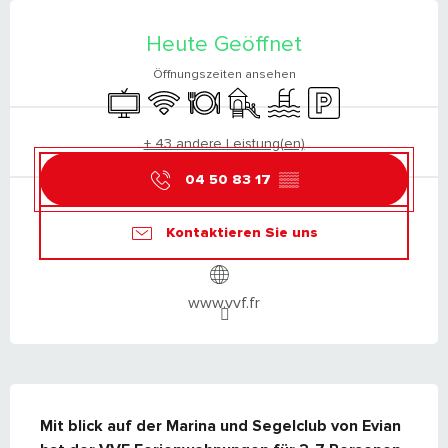
ÖFFNUNGSZEITEN & KONTAKTDATEN
Heute Geöffnet
Öffnungszeiten ansehen
Fernsehen
Wi-Fi
Restaurant
Spiele für Kinder / Spielplatz
Schwimmbad
Parkplatz
+ 43 andere Leistung(en)
04 50 83 17
▒▒
Kontaktieren Sie uns
www.vvf.fr
BESCHREIBUNG
Mit blick auf der Marina und Segelclub von Evian 