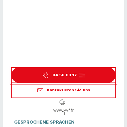
04 50 83 17
▒▒
Kontaktieren Sie uns
www.vvf.fr
GESPROCHENE SPRACHEN
GESPROCHENE SPRACHEN