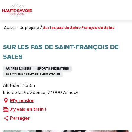
Aller
au
contenu
principal
Accueil – Je prépare
Sur les pas de Saint-François de Sales
SUR LES PAS DE SAINT-FRANÇOIS DE
SALES
AUTRES LOISIRS
SPORTS PÉDESTRES
PARCOURS / SENTIER THÉMATIQUE
Altitude : 450m
Rue de la Providence, 74000 Annecy
M'y rendre
J'y vais en train !
Partager