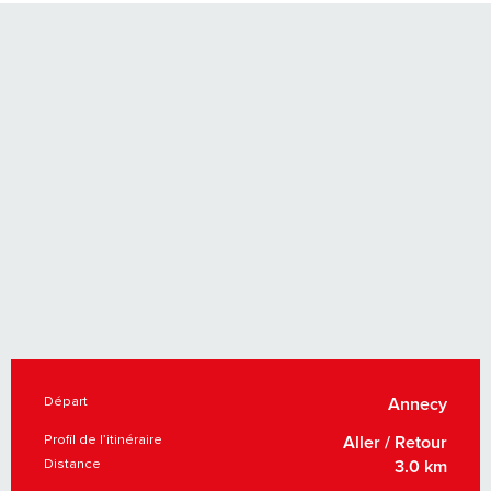
Départ
INFORMATIONS PRATIQUES
Annecy
Profil de l’itinéraire
Aller / Retour
Distance
3.0 km