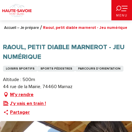
Aller
au
MENU
contenu
principal
Accueil – Je prépare
Raoul, petit diable marnerot - Jeu numérique
RAOUL, PETIT DIABLE MARNEROT - JEU
NUMÉRIQUE
LOISIRS SPORTIFS
SPORTS PÉDESTRES
PARCOURS D'ORIENTATION
Altitude : 500m
44 rue de la Mairie, 74460 Marnaz
M'y rendre
J'y vais en train !
Partager