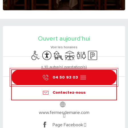
OUVERTURE ET COORDONNÉES
Ouvert aujourd'hui
Voir les horaires
Accès handicapés
Accessibilité
Jeux pour enfants / Espace jeux
Terrasse
Toilettes
Parking
+ 10 autre(s) prestation(s)
04 50 93 03
▒▒
Contactez-nous
www.fermesdemarie.com
Page Facebook