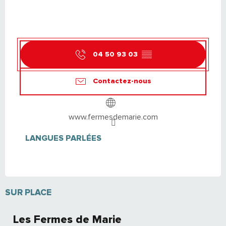
04 50 93 03
▒▒
Contactez-nous
www.fermesdemarie.com
LANGUES PARLÉES
LANGUES PARLÉES
SUR PLACE
Les Fermes de Marie