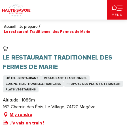
Aller
au
MENU
contenu
principal
Accueil – Je prépare
Le restaurant Traditionnel des Fermes de Marie
LE RESTAURANT TRADITIONNEL DES
FERMES DE MARIE
HÔTEL - RESTAURANT
RESTAURANT TRADITIONNEL
CUISINE TRADITIONNELLE FRANÇAISE
PROPOSE DES PLATS FAITS MAISON
PLATS VÉGÉTARIENS
Altitude : 1086m
163 Chemin des Épis, Le Village, 74120 Megève
M'y rendre
J'y vais en train !