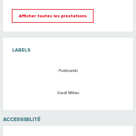
Afficher toutes les prestations
OFFRES DE PRESTATIONS
LABELS
LABELS
Pudlowski
Gault Millau
ACCESSIBILITÉ