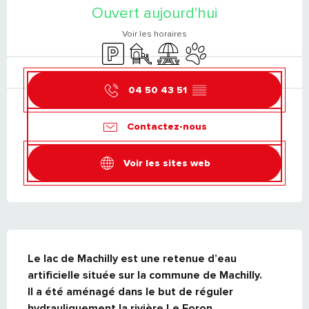
Ouvert aujourd'hui
Voir les horaires
Parking
Jeux pour enfants / Espace jeux
Aire de pique nique
Animaux acceptés
04 50 43 51
▒▒
Contactez-nous
Voir les sites web
DESCRIPTION
Le lac de Machilly est une retenue d’eau 
artificielle située sur la commune de Machilly.

Il a été aménagé dans le but de réguler 
hydrauliquement la rivière Le Foron.