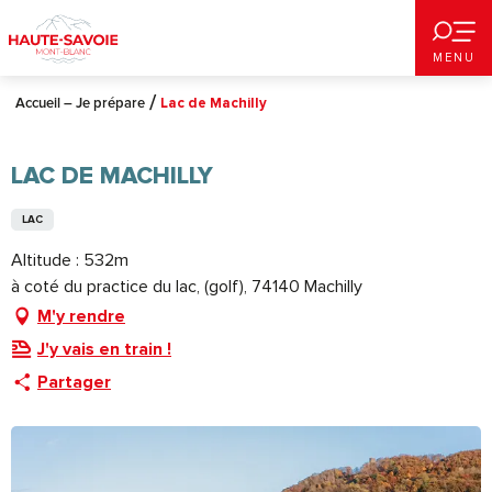
Aller
au
MENU
contenu
principal
Accueil – Je prépare
Lac de Machilly
LAC DE MACHILLY
LAC
Altitude : 532m
à coté du practice du lac, (golf), 74140 Machilly
M'y rendre
J'y vais en train !
Partager