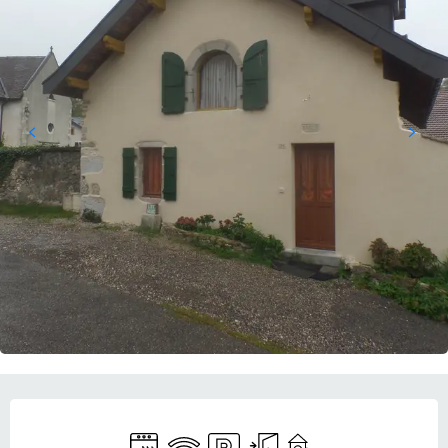
OUVERTURE ET COORDONNÉES
Lave vaisselle
WiFi
Parking
Entrée indépendante
Jeux pour enfants / Esp