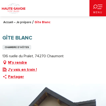
Aller
au
MENU
contenu
principal
Accueil – Je prépare
Gîte Blanc
GÎTE BLANC
CHAMBRE D'HÔTES
136 ruelle du Pralet, 74270 Chaumont
M'y rendre
J'y vais en train !
Partager