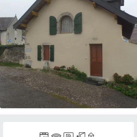
営業時間と連絡先
Dishwashers
Wifi
Car park
Independent entrance
Children's games / Play