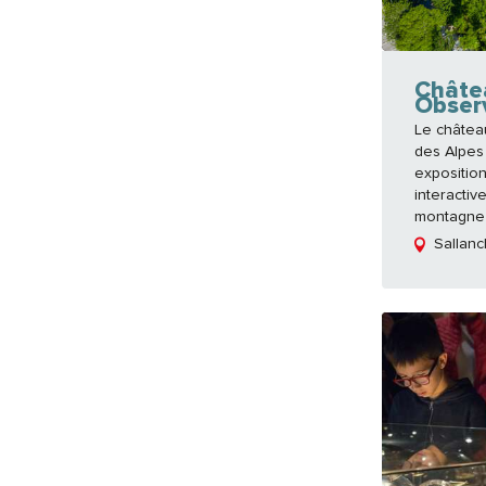
Châte
Obser
Le châtea
des Alpes
expositio
interactiv
montagne 
Sallanc