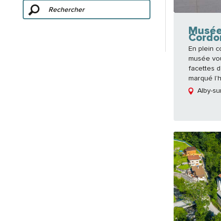
Musée
Cordo
En plein c
musée vou
facettes d
marqué l’h
Alby-su