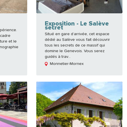
Exposition - Le Salève
secret
xpérience.
Situé en gare d’arrivée, cet espace
 cadre
dédié au Salève vous fait découvrir
ture et le
tous les secrets de ce massif qui
énographie
domine le Genevois. Vous serez
guidés à trav...
Monnetier-Mornex