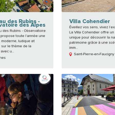
au des Rubins -
Villa Cohendier
vatoire des Alpes
Éveillez vos sens, vivez l’e
u des Rubins - Observatoire
La Villa Cohendier offre un
 propose toute l’année une
unique pour découvrir la na
n moderne, ludique et
patrimoine grâce à une sc
e sur le thème de la
imm...
avec u...
Saint-Pierre-en-Faucigny
hes