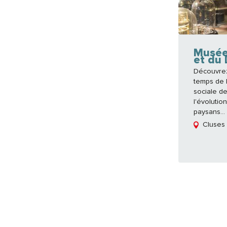
Musée 
et du 
Découvrez
temps de l'
sociale de
l'évolutio
paysans...
Cluses