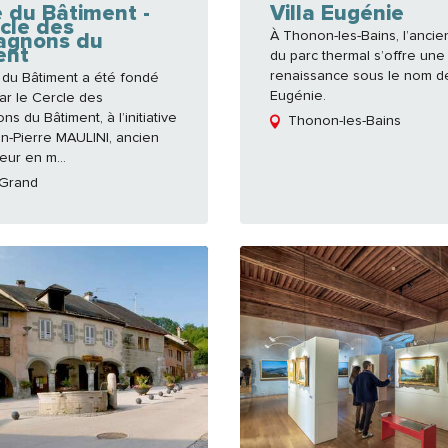
 du Bâtiment -
Villa Eugénie
cle des
À Thonon-les-Bains, l’ancie
gnons du
ent
du parc thermal s’offre une
renaissance sous le nom de
du Bâtiment a été fondé
Eugénie.
ar le Cercle des
 du Bâtiment, à l’initiative
Thonon-les-Bains
an-Pierre MAULINI, ancien
ur en m...
-Grand