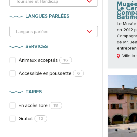
Musée
Le Cer
Compa
Bâtim
LANGUES PARLÉES
Le Musée 
en 2012 p
Compagnons
de Mr. Je
SERVICES
entreprene
Ville-la
Animaux acceptés
16
Accessible en poussette
6
TARIFS
En accès libre
18
Gratuit
12