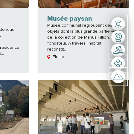
Musée paysan
Musée communal regroupant des
torique,
objets dont la plus grande partie vient
s
de la collection de Marius Fillion, son
fondateur. A travers l’habitat
 résidence
reconstit...
..
Éloise