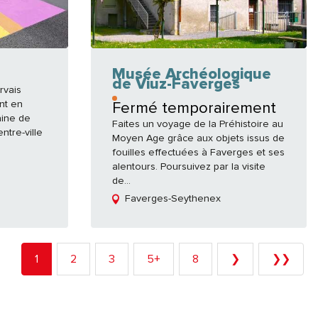
Musée Archéologique
de Viuz-Faverges
rvais
nt en
Fermé temporairement
aine de
Faites un voyage de la Préhistoire au
ntre-ville
Moyen Age grâce aux objets issus de
fouilles effectuées à Faverges et ses
alentours. Poursuivez par la visite
de...
Faverges-Seythenex
1
2
3
5+
8
❯
❯❯