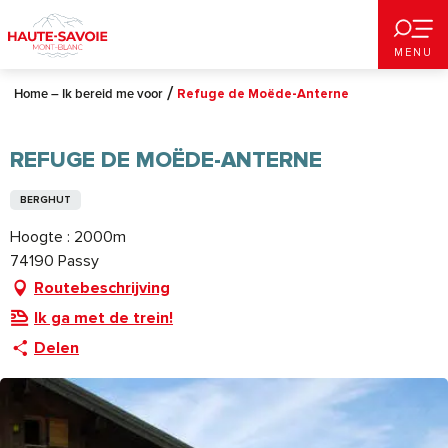
Aller
au
MENU
contenu
principal
Home – Ik bereid me voor
Refuge de Moëde-Anterne
REFUGE DE MOËDE-ANTERNE
BERGHUT
Hoogte : 2000m
74190 Passy
Routebeschrijving
Ik ga met de trein!
Delen