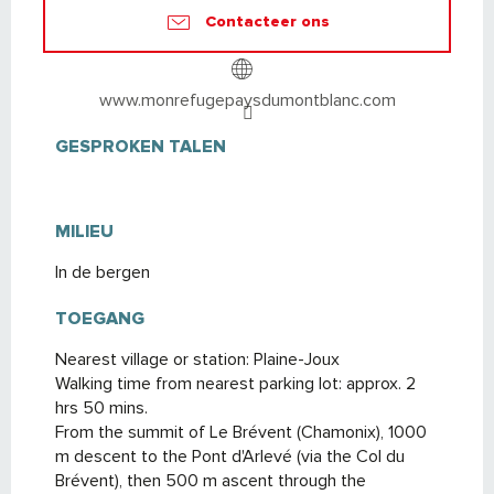
Contacteer ons
www.monrefugepaysdumontblanc.com
GESPROKEN TALEN
GESPROKEN TALEN
MILIEU
MILIEU
In de bergen
TOEGANG
TOEGANG
Nearest village or station: Plaine-Joux
Walking time from nearest parking lot: approx. 2
hrs 50 mins.
From the summit of Le Brévent (Chamonix), 1000
m descent to the Pont d'Arlevé (via the Col du
Brévent), then 500 m ascent through the