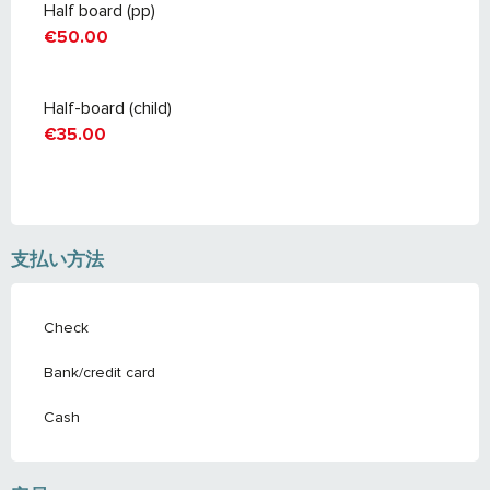
Half board (pp)
€50.00
Half-board (child)
€35.00
支払い方法
Check
Bank/credit card
Cash