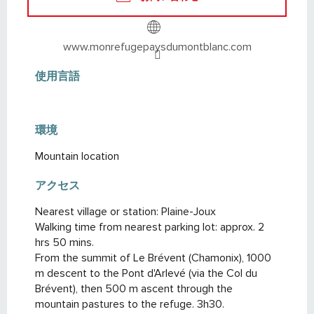
www.monrefugepaysdumontblanc.com
使用言語
使用言語
環境
環境
Mountain location
アクセス
アクセス
Nearest village or station: Plaine-Joux
Walking time from nearest parking lot: approx. 2
hrs 50 mins.
From the summit of Le Brévent (Chamonix), 1000
m descent to the Pont d'Arlevé (via the Col du
Brévent), then 500 m ascent through the
mountain pastures to the refuge. 3h30.