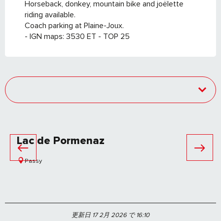
Horseback, donkey, mountain bike and joëlette
riding available.
Coach parking at Plaine-Joux.
- IGN maps: 3530 ET - TOP 25
Lac de Pormenaz
Passy
更新日 17 2月 2026 で 16:10