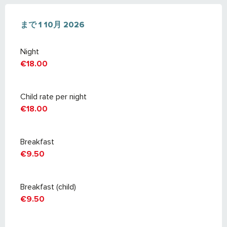
より
まで
10 6月 2025
1 10月 2026
で
1 10月 2026
Night
€18.00
Child rate per night
€18.00
Breakfast
€9.50
Breakfast (child)
€9.50