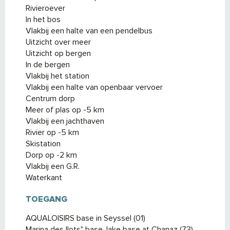
Rivieroever
In het bos
Vlakbij een halte van een pendelbus
Uitzicht over meer
Uitzicht op bergen
In de bergen
Vlakbij het station
Vlakbij een halte van openbaar vervoer
Centrum dorp
Meer of plas op -5 km
Vlakbij een jachthaven
Rivier op -5 km
Skistation
Dorp op -2 km
Vlakbij een G.R.
Waterkant
TOEGANG
TOEGANG
AQUALOISIRS base in Seyssel (01)
Marina des Ilots" base, lake base at Chanaz (73)