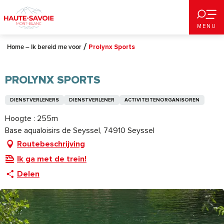
Aller
au
MENU
contenu
principal
Home – Ik bereid me voor
Prolynx Sports
PROLYNX SPORTS
DIENSTVERLENERS
DIENSTVERLENER
ACTIVITEITENORGANISOREN
Hoogte : 255m
Base aqualoisirs de Seyssel, 74910 Seyssel
Routebeschrijving
Ik ga met de trein!
Delen