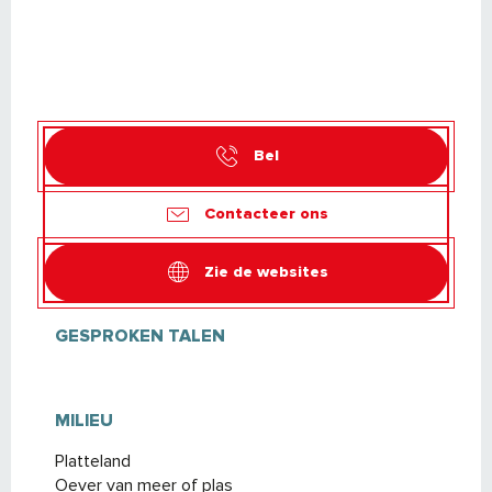
Bel
Contacteer ons
Zie de websites
GESPROKEN TALEN
GESPROKEN TALEN
MILIEU
MILIEU
Platteland
Oever van meer of plas