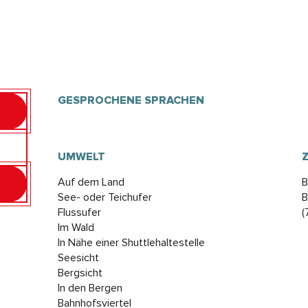
GESPROCHENE SPRACHEN
GESPROCHENE SPRACHEN
UMWELT
UMWELT
Auf dem Land
B
See- oder Teichufer
B
Flussufer
(
Im Wald
In Nähe einer Shuttlehaltestelle
Seesicht
Bergsicht
In den Bergen
Bahnhofsviertel