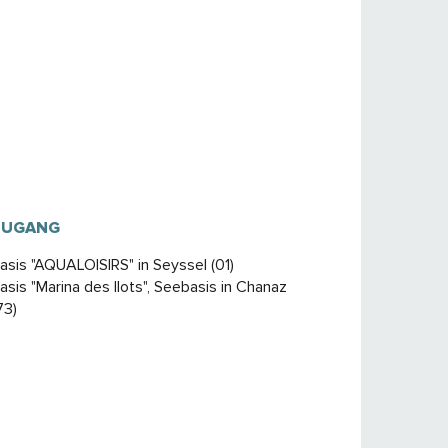
ZUGANG
ZUGANG
asis "AQUALOISIRS" in Seyssel (01)
asis "Marina des Ilots", Seebasis in Chanaz
73)