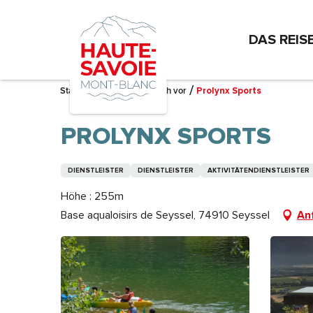
Aller
au
DAS REIS
contenu
principal
Startseite – Ich bereite mich vor
Prolynx Sports
PROLYNX SPORTS
DIENSTLEISTER
DIENSTLEISTER
AKTIVITÄTENDIENSTLEISTER
Höhe : 255m
Base aqualoisirs de Seyssel, 74910 Seyssel
An