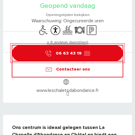
Geopend vandaag
Openingstijden bekijken
Waarschuwing: Ongecureerde uren
Toegang voor gehandicapten
Toegankelijkheid
Zwembad
Restaurant
Parkeerplaats
+ 8 andere dienst(en)
06 63 43 19
▒▒
Contacteer ons
www.leschaletsdabondance.fr
BESCHRIJVING
Ons centrum is ideaal gelegen tussen La 
Chapelle d'Abondance en Châtel en biedt een 