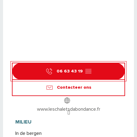
06 63 43 19
▒▒
Contacteer ons
www.leschaletsdabondance.fr
MILIEU
MILIEU
In de bergen