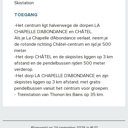
Skistation
TOEGANG
TOEGANG
-Het centrum ligt halverwege de dorpen LA
CHAPELLE D'ABONDANCE en CHÂTEL.
Als je La Chapelle d'Abondance verlaat, neem je
de rotonde richting Châtel-centrum en rijd je 500
meter.
-Het dorp CHÂTEL en de skipistes liggen op 3 km
afstand en de pendelbussen rijden 500 meter
verderop.
-Het dorp LA CHAPELLE D'ABONDANCE en zijn
skipistes liggen op 3 km afstand, met gratis
pendelbussen vanuit het centrum voor groepen.
- Treinstation van Thonon les Bains op 35 km.
Bijgewerkt op 24 september 2025 in 16:12