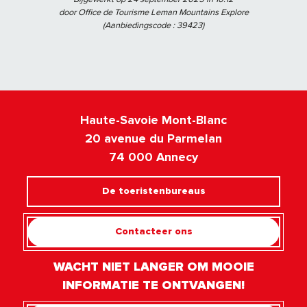
door Office de Tourisme Leman Mountains Explore
(Aanbiedingscode :
39423
)
Haute-Savoie Mont-Blanc
20 avenue du Parmelan
74 000 Annecy
De toeristenbureaus
Contacteer ons
WACHT NIET LANGER OM MOOIE
INFORMATIE TE ONTVANGEN!