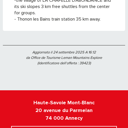
-the village of LA CHAPELLE D'ABONDANCE and
its ski slopes 3 km free shuttles from the center
for groups.
- Thonon les Bains train station 35 km away.
Aggiornato il 24 settembre 2025 A 16:12
da Office de Tourisme Leman Mountains Explore
(Identificatore dell'offerta :
39423
)
Haute-Savoie Mont-Blanc
20 avenue du Parmelan
74 000 Annecy