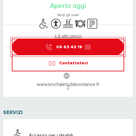
Aperto oggi
Vedi gli orari
Accesso per i disabili
Accessibilità
Piscina
Ristorante
Parcheggio
+ 8 altri servizi
06 63 43 19
▒▒
Contattateci
www.leschaletsdabondance.fr
SERVIZI
Accesso per i disabili