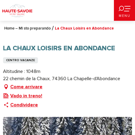
Aller
au
MENU
contenu
principal
Home – Mi sto preparando
La Chaux Loisirs en Abondance
LA CHAUX LOISIRS EN ABONDANCE
CENTRO VACANZE
Altitudine : 1048m
22 chemin de la Chaux, 74360 La Chapelle-d'Abondance
Come arrivare
Vado in treno!
Condividere