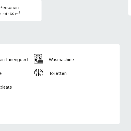
 Personen
2
ied : 60 m
en linnengoed
Wasmachine
e
Toiletten
plaats