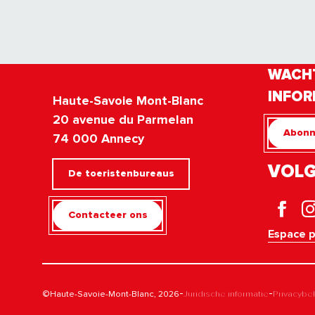
WACHT
INFOR
Haute-Savoie Mont-Blanc
20 avenue du Parmelan
Abonn
74 000 Annecy
VOLG
De toeristenbureaus
Contacteer ons
Espace 
-
-
©Haute-Savoie-Mont-Blanc, 2026
Juridische informatie
Privacybe