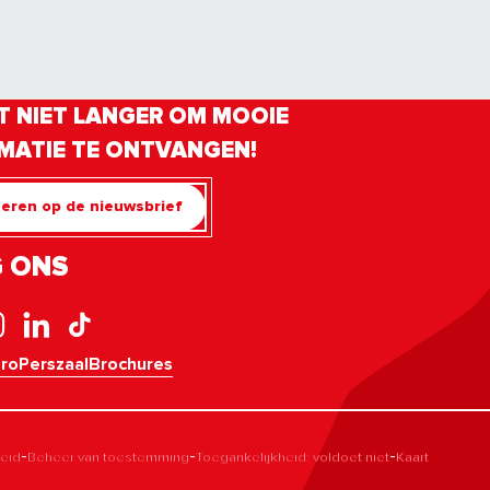
 NIET LANGER OM MOOIE
MATIE TE ONTVANGEN!
eren op de nieuwsbrief
 ONS
pro
Perszaal
Brochures
-
-
-
leid
Beheer van toestemming
Toegankelijkheid: voldoet niet
Kaart