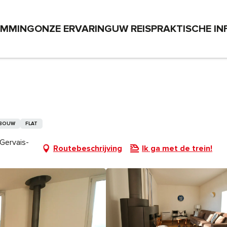
EMMING
ONZE ERVARING
UW REIS
PRAKTISCHE IN
 BOUW
FLAT
-Gervais-
Routebeschrijving
Ik ga met de trein!