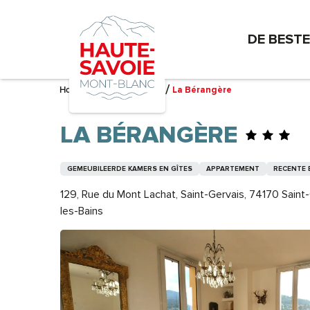
Aller
au
DE BEST
contenu
principal
Home – Ik bereid me voor
La Bérangère
LA BÉRANGÈRE
GEMEUBILEERDE KAMERS EN GÎTES
APPARTEMENT
RECENTE
129, Rue du Mont Lachat, Saint-Gervais, 74170 Saint
les-Bains