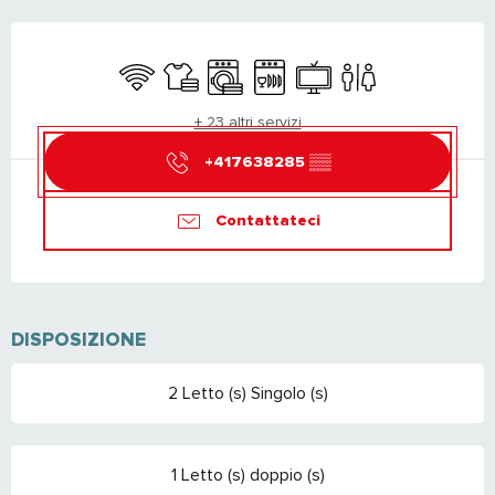
ORARI E CONTATTI
Wi-Fi
Lenzuola e biancheria
Lavatrice
Lavastoviglie
Televisione
Servizi igienici
+ 23 altri servizi
+417638285
▒▒
Contattateci
DISPOSIZIONE
2 Letto (s) Singolo (s)
1 Letto (s) doppio (s)