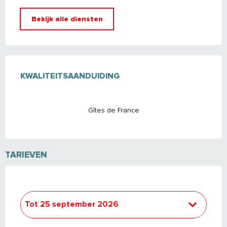
Bekijk alle diensten
DIENSTVERLENING
KWALITEITSAANDUIDING
KWALITEITSAANDUIDING
Gîtes de France
TARIEVEN
Tot
25 september 2026
Van
26 september 2026
tot
24