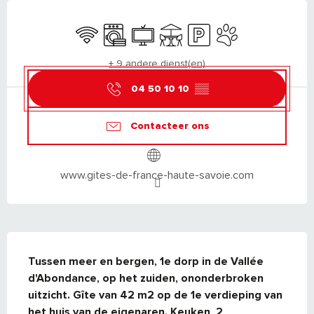
OPENINGSTIJDEN EN CONTACTGEGEVEN
Wifi
Wasmachine
Televisie
Terras
Parkeerplaats
Dieren toegelaten
+ 9 andere dienst(en)
04 50 10 10
▒▒
Contacteer ons
www.gites-de-france-haute-savoie.com
BESCHRIJVING
Tussen meer en bergen, 1e dorp in de Vallée 
d'Abondance, op het zuiden, ononderbroken 
uitzicht. Gîte van 42 m2 op de 1e verdieping van 
het huis van de eigenaren. Keuken, 2 