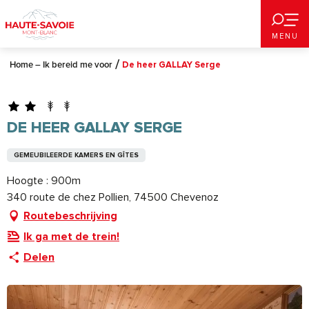
Aller
au
MENU
contenu
principal
Home – Ik bereid me voor
De heer GALLAY Serge
DE HEER GALLAY SERGE
GEMEUBILEERDE KAMERS EN GÎTES
Hoogte : 900m
340 route de chez Pollien, 74500 Chevenoz
Routebeschrijving
Ik ga met de trein!
Delen