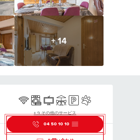
+ 14
営業時間と連絡先
Wifi
Washing machine
Television
Terrace
Car park
Animals accepted
+ 9 その他のサービス
04 50 10 10
▒▒