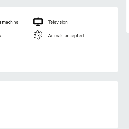
g machine
Television
k
Animals accepted