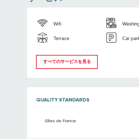
Wifi
Washin
Terrace
Car par
すべてのサービスを見る
サービス
QUALITY STANDARDS
QUALITY STANDARDS
Gîtes de France