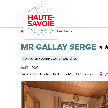
Aller
au
contenu
principal
ホーム – 準備中
Mr GALLAY Serge
MR GALLAY SERGE
FURNISHED ACCOMMODATION AND GÎTES
高度 : 900m
340 route de chez Pollien, 74500 Chevenoz