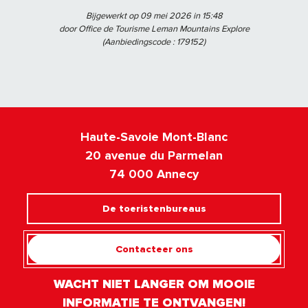
Bijgewerkt op 09 mei 2026 in 15:48
door Office de Tourisme Leman Mountains Explore
(Aanbiedingscode :
179152
)
Haute-Savoie Mont-Blanc
20 avenue du Parmelan
74 000 Annecy
De toeristenbureaus
Contacteer ons
WACHT NIET LANGER OM MOOIE
INFORMATIE TE ONTVANGEN!