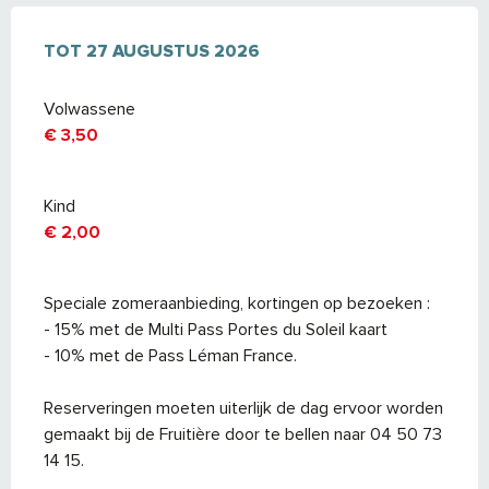
VAN
TOT
17 MAART 2026
27 AUGUSTUS 2026
TOT
27 AUGUSTUS 2026
Volwassene
€ 3,50
Kind
€ 2,00
Speciale zomeraanbieding, kortingen op bezoeken :
- 15% met de Multi Pass Portes du Soleil kaart
- 10% met de Pass Léman France.
Reserveringen moeten uiterlijk de dag ervoor worden
gemaakt bij de Fruitière door te bellen naar 04 50 73
14 15.