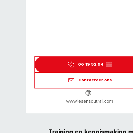
06 19 52 94
▒▒
Contacteer ons
www.lesensdutrail.com
Training en kennismaking m