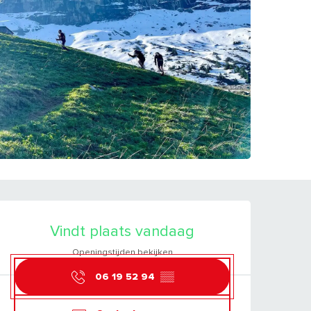
OPENINGSTIJDEN E
Vindt plaats vandaag
Openingstijden bekijken
06 19 52 94
▒▒