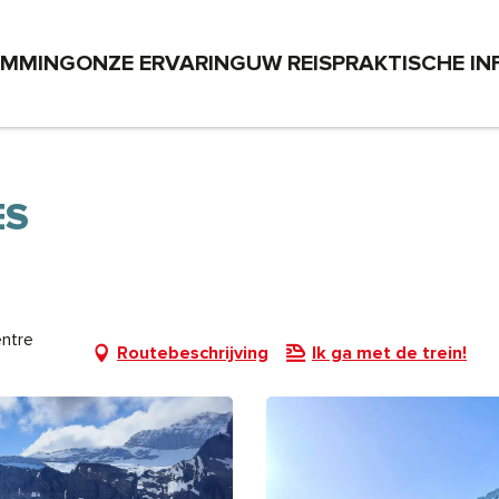
EMMING
ONZE ERVARING
UW REIS
PRAKTISCHE IN
ES
entre
Routebeschrijving
Ik ga met de trein!