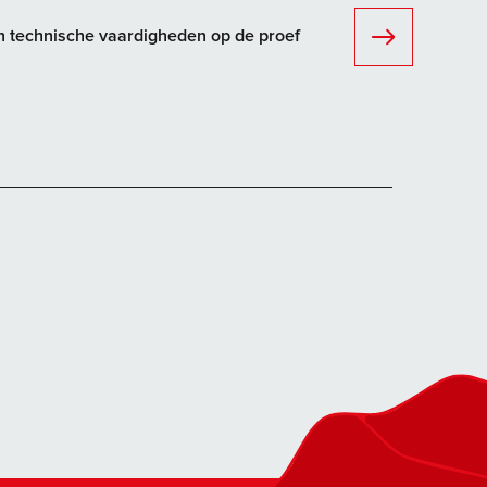
n technische vaardigheden op de proef
Ontdek de Folly to
Samoëns