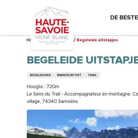
Aller
au
DE BEST
contenu
principal
Home – Ik bereid me voor
Begeleide uitstapjes
BEGELEIDE UITSTAPJ
BEGELEIDING
WANDELSPORT
TRAIL
Hoogte : 720m
Le Sens du Trail - Accompagnateur en montagne, C
village, 74340 Samoëns