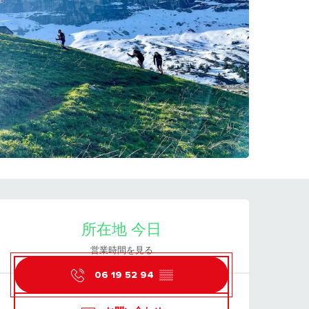
営業時間と連絡先
所在地 今日
営業時間を見る
06 19 52 94
▒▒