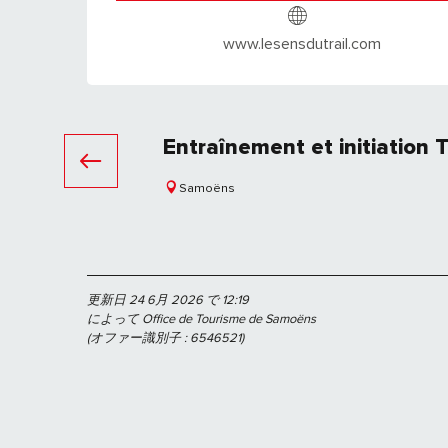
www.lesensdutrail.com
Entraînement et initiation T
Samoëns
更新日 24 6月 2026 で 12:19
によって Office de Tourisme de Samoëns
(オファー識別子 :
6546521
)