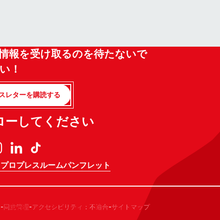
情報を受け取るのを待たないで
い！
スレターを購読する
ローしてください
 プロ
プレスルーム
パンフレット
-
-
-
ー
同意管理
アクセシビリティ：不適合
サイトマップ