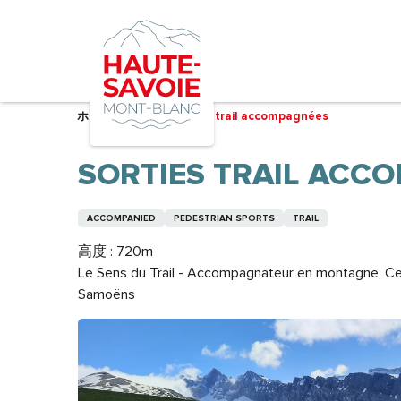
Aller
au
contenu
principal
ホーム – 準備中
Sorties trail accompagnées
SORTIES TRAIL ACC
ACCOMPANIED
PEDESTRIAN SPORTS
TRAIL
高度 : 720m
Le Sens du Trail - Accompagnateur en montagne, Ce
Samoëns