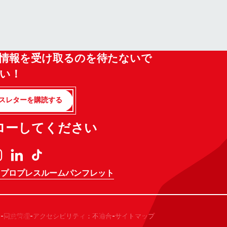
情報を受け取るのを待たないで
い！
スレターを購読する
ローしてください
 プロ
プレスルーム
パンフレット
-
-
-
ー
同意管理
アクセシビリティ：不適合
サイトマップ