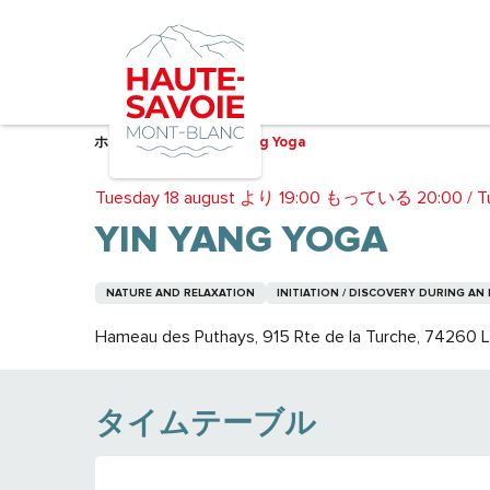
Aller
au
contenu
principal
ホーム – 準備中
Yin Yang Yoga
Tuesday 18 august より 19:00 もっている 20:00 / Tu
YIN YANG YOGA
NATURE AND RELAXATION
INITIATION / DISCOVERY DURING AN
Hameau des Puthays, 915 Rte de la Turche, 74260 
タイムテーブル