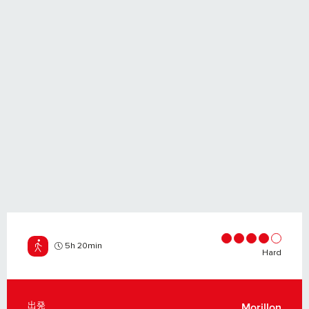
5h 20min
Hard
出発
Morillon