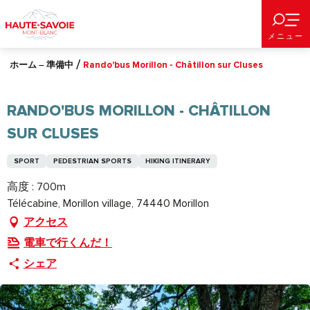
Aller
au
メニュー
contenu
principal
ホーム – 準備中
Rando'bus Morillon - Châtillon sur Cluses
RANDO'BUS MORILLON - CHÂTILLON
SUR CLUSES
SPORT
PEDESTRIAN SPORTS
HIKING ITINERARY
高度 : 700m
Télécabine, Morillon village, 74440 Morillon
アクセス
電車で行くんだ！
シェア