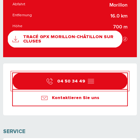
Abfahrt
PRAKTISCHE INFORMATIONEN
Morillon
Entfernung
16.0 km
Höhe
700 m
DOKUMENTATION
TRACÉ GPX MORILLON-CHÂTILLON SUR
Mit GP
CLUSES
ÖFFNUNGSZEITEN & KONTAKTDATEN
04 50 34 49
▒▒
Kontaktieren Sie uns
SERVICE