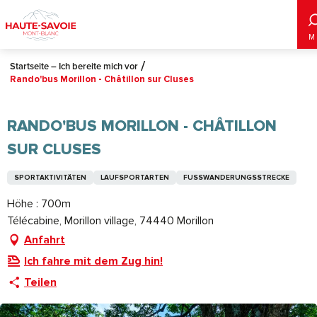
Aller
au
M
contenu
principal
Startseite – Ich bereite mich vor
Rando'bus Morillon - Châtillon sur Cluses
RANDO'BUS MORILLON - CHÂTILLON
SUR CLUSES
SPORTAKTIVITÄTEN
LAUFSPORTARTEN
FUSSWANDERUNGSSTRECKE
Höhe : 700m
Télécabine, Morillon village, 74440 Morillon
Anfahrt
Ich fahre mit dem Zug hin!
Teilen