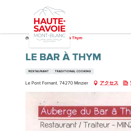
Aller
au
contenu
principal
ホーム – 準備中
Le Bar à Thym
LE BAR À THYM
RESTAURANT
TRADITIONAL COOKING
Le Pont Fornant, 74270 Minzier
アクセス