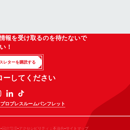
情報を受け取るのを待たないで
い！
スレターを購読する
ローしてください
 プロ
プレスルーム
パンフレット
-
-
-
ー
同意管理
アクセシビリティ：不適合
サイトマップ