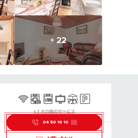
+ 22
営業時間と連絡先
Wifi
Washing machine
Dishwashers
Television
Terrace
Car park
+ 7 その他のサービス
04 50 10 10
▒▒