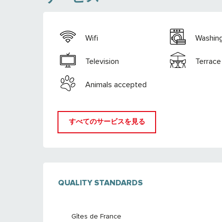
Wifi
Washin
Television
Terrace
Animals accepted
すべてのサービスを見る
サービス
QUALITY STANDARDS
QUALITY STANDARDS
Gîtes de France