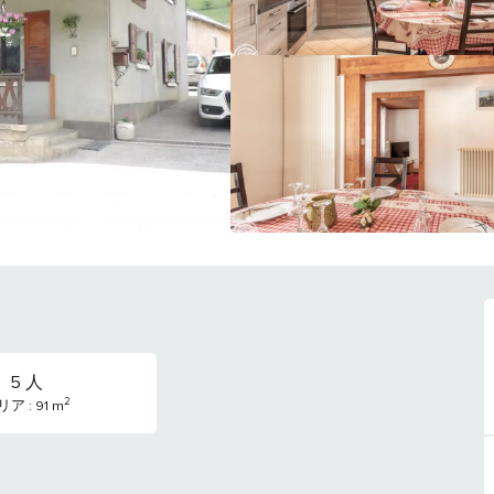
5 人
2
ア : 91 m