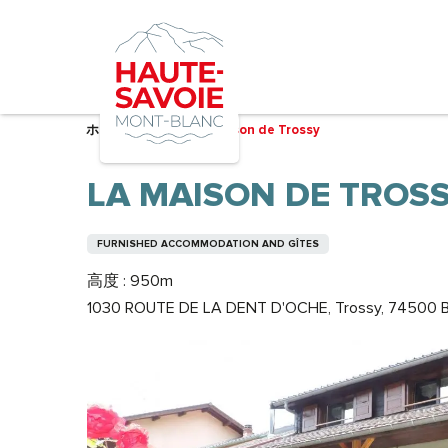
Aller
au
contenu
principal
ホーム – 準備中
La Maison de Trossy
LA MAISON DE TROS
FURNISHED ACCOMMODATION AND GÎTES
高度 : 950m
1030 ROUTE DE LA DENT D'OCHE, Trossy, 74500 