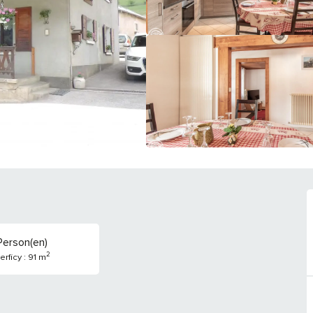
Person(en)
2
rficy : 91 m