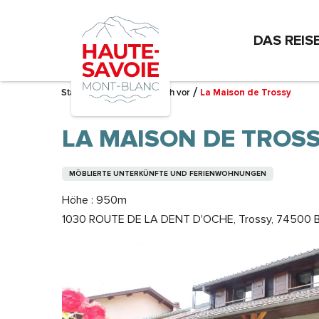
Aller
au
DAS REIS
contenu
principal
Startseite – Ich bereite mich vor
La Maison de Trossy
LA MAISON DE TROS
MÖBLIERTE UNTERKÜNFTE UND FERIENWOHNUNGEN
Höhe : 950m
1030 ROUTE DE LA DENT D'OCHE, Trossy, 74500 