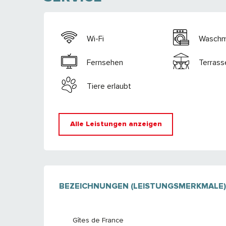
Wi-Fi
Waschm
Fernsehen
Terrass
Tiere erlaubt
Alle Leistungen anzeigen
LEISTUNGENSM
BEZEICHNUNGEN (LEISTUNGSMERKMALE
BEZEICHNUNGEN (LEISTUNGSMERKMALE
Gîtes de France