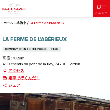
Aller
au
メニュー
contenu
principal
ホーム – 準備中
La ferme de l'Abérieux
LA FERME DE L'ABÉRIEUX
COMPANY OPEN TO THE PUBLIC
FARM
高度 : 1028m
490 chemin du pont de la fley, 74700 Cordon
アクセス
電車で行くんだ！
シェア