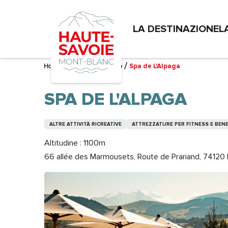
Aller
au
LA DESTINAZIONE
L
contenu
principal
Home – Mi sto preparando
Spa de L'Alpaga
SPA DE L'ALPAGA
ALTRE ATTIVITÀ RICREATIVE
ATTREZZATURE PER FITNESS E BEN
Altitudine : 1100m
66 allée des Marmousets, Route de Prariand, 7412