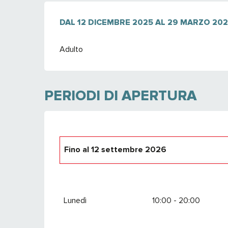
DAL
DAL
12 DICEMBRE 2025
12 DICEMBRE 2025
AL
AL
29 MARZO 20
29 MARZO 20
Adulto
PERIODI DI APERTURA
Fino al
12 settembre 2026
Dal
4 dicembre 2026
al
27 marzo 2027
Lunedì
10:00 - 20:00