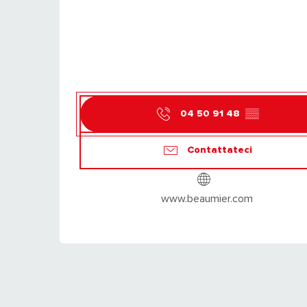
04 50 91 48
▒▒
Contattateci
www.beaumier.com