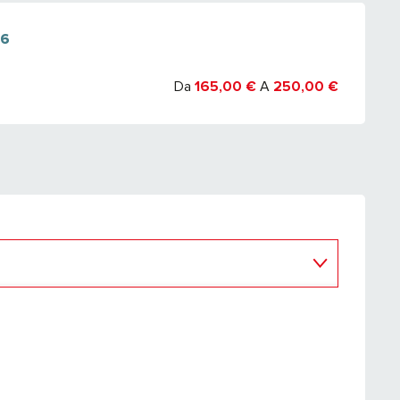
26
26
Da
165,00 €
A
250,00 €