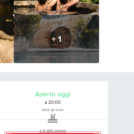
+ 1
ORARI E CONTATTI
Aperto oggi
a 20:00
Vedi gli orari
Piscina
+ 8 altri servizi