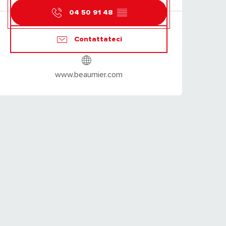
04 50 91 48
▒▒
Contattateci
www.beaumier.com