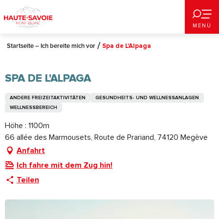
Aller
au
MENÜ
contenu
principal
Startseite – Ich bereite mich vor
Spa de L'Alpaga
SPA DE L'ALPAGA
ANDERE FREIZEITAKTIVITÄTEN
GESUNDHEITS- UND WELLNESSANLAGEN
WELLNESSBEREICH
Höhe : 1100m
66 allée des Marmousets, Route de Prariand, 74120 Megève
Anfahrt
Ich fahre mit dem Zug hin!
Teilen