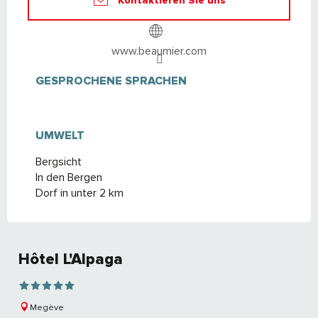
Kontaktieren Sie uns
www.beaumier.com
GESPROCHENE SPRACHEN
GESPROCHENE SPRACHEN
UMWELT
UMWELT
Bergsicht
In den Bergen
Dorf in unter 2 km
Hôtel L'Alpaga
Megève