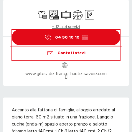
ORARI E CONTATTI
Lenzuola e biancheria
Lavatrice
Televisione
Terrazza
Parcheggio
+ 12 altri servizi
04 50 10 10
▒▒
Contattateci
www.gites-de-france-haute-savoie.com
DESCRIZIONE
Accanto alla fattoria di famiglia, alloggio arredato al 
piano terra, 60 m2 situato in una frazione. L'angolo 
cucina (onda-m) spazio aperto pranzo e salotto 
(divano letto 140cm), 1 Ch (1 letto 140 cm), 2 Ch (2 