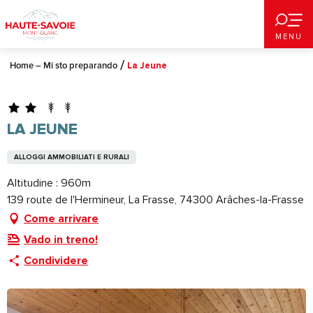
Aller
au
MENU
contenu
principal
Home – Mi sto preparando
La Jeune
LA JEUNE
ALLOGGI AMMOBILIATI E RURALI
Altitudine : 960m
139 route de l'Hermineur, La Frasse, 74300 Arâches-la-Frasse
Come arrivare
Vado in treno!
Condividere