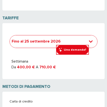
TARIFFE
Fino al
25 settembre 2026
Una domanda?
Dal
19 dicembre 2026
al
24 settembre
2027
Settimana
Da
400,00 €
A
710,00 €
METODI DI PAGAMENTO
Carta di credito