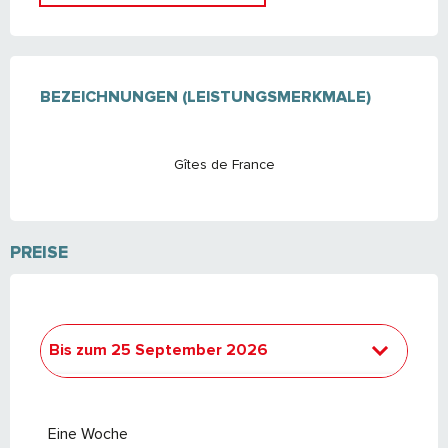
LEISTUNGENSMÖGLICHKEITEN
BEZEICHNUNGEN (LEISTUNGSMERKMALE)
BEZEICHNUNGEN (LEISTUNGSMERKMALE)
Gîtes de France
PREISE
Bis zum
25 September 2026
ab
19 Dezember 2026
bis zum
24
September 2027
Eine Woche