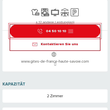
ÖFFNUNGSZEITEN & KONTAKTDATEN
Bettwäsche und Laken
Waschmaschine
Fernsehen
Terrasse
Parkplatz
+ 12 andere Leistung(en)
04 50 10 10
▒▒
Kontaktieren Sie uns
www.gites-de-france-haute-savoie.com
KAPAZITÄT
2 Zimmer