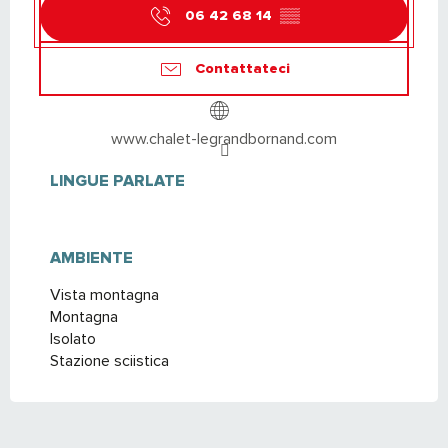
06 42 68 14
▒▒
Contattateci
www.chalet-legrandbornand.com
LINGUE PARLATE
LINGUE PARLATE
AMBIENTE
AMBIENTE
Vista montagna
Montagna
Isolato
Stazione sciistica