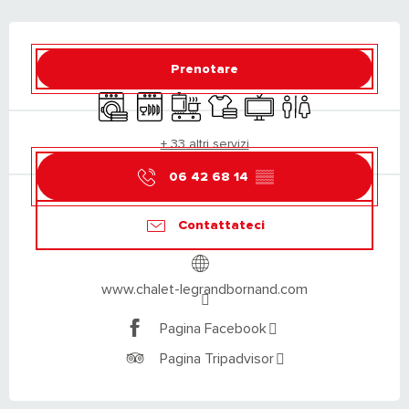
ORARI E CONTATTI
Prenotare
Lavatrice
Lavastoviglie
Piano di cottura
Lenzuola e biancheria
Televisione
Servizi igienici
+ 33 altri servizi
06 42 68 14
▒▒
Contattateci
www.chalet-legrandbornand.com
Pagina Facebook
Pagina Tripadvisor