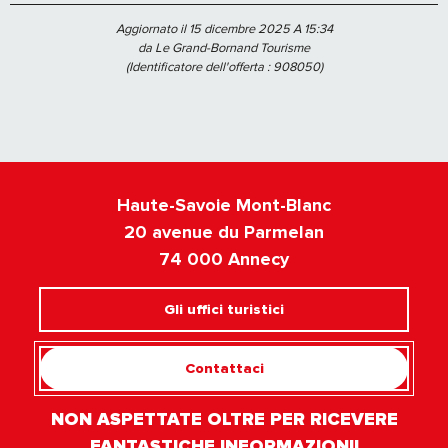
Aggiornato il 15 dicembre 2025 A 15:34
da Le Grand-Bornand Tourisme
(Identificatore dell'offerta :
908050
)
Haute-Savoie Mont-Blanc
20 avenue du Parmelan
74 000 Annecy
Gli uffici turistici
Contattaci
NON ASPETTATE OLTRE PER RICEVERE
FANTASTICHE INFORMAZIONI!