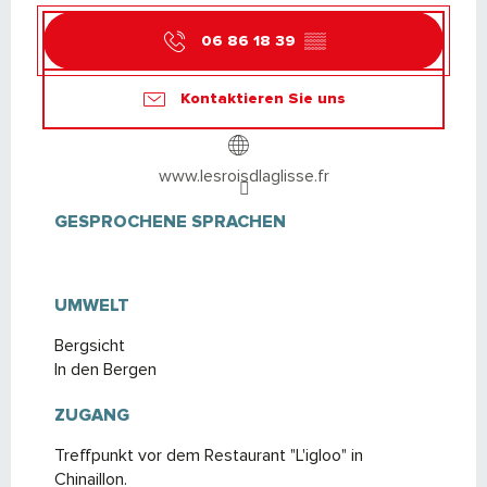
06 86 18 39
▒▒
Kontaktieren Sie uns
www.lesroisdlaglisse.fr
GESPROCHENE SPRACHEN
GESPROCHENE SPRACHEN
UMWELT
UMWELT
Bergsicht
In den Bergen
ZUGANG
ZUGANG
Treffpunkt vor dem Restaurant "L'igloo" in
Chinaillon.