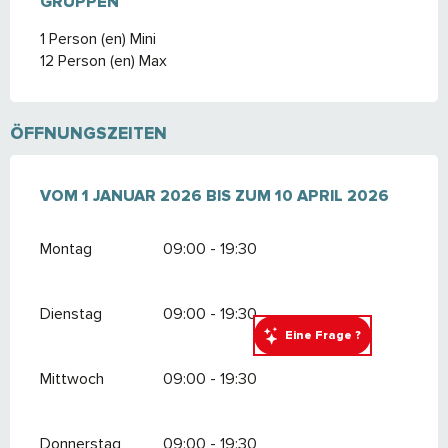
GRUPPEN
GRUPPEN
1 Person (en) Mini
12 Person (en) Max
ÖFFNUNGSZEITEN
VOM
VOM
1 JANUAR 2026
1 JANUAR 2026
BIS ZUM
BIS ZUM
10 APRIL 2026
10 APRIL 2026
Montag
09:00 - 19:30
Dienstag
09:00 - 19:30
Eine Frage ?
Mittwoch
09:00 - 19:30
Donnerstag
09:00 - 19:30