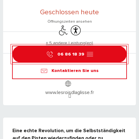
ÖFFNUNGSZEITEN & KONTAKTDATEN
Geschlossen heute
Öffnungszeiten ansehen
Zugang für Behinderte
Zugänglichkeit
+ 5 andere Leistung(en)
06 86 18 39
▒▒
Kontaktieren Sie uns
www.lesroisdlaglisse.fr
BESCHREIBUNG
Eine echte Revolution, um die Selbstständigkeit 
auf den Pisten wiederzufinden oder zu 