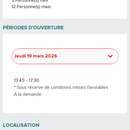
3 Personne(s) mini
12 Personne(s) maxi
PÉRIODES D'OUVERTURE
Jeudi 19 mars 2026
Jeudi 1 janvier 2026
13:45 - 17:30
Jeudi 8 janvier 2026
* Sous réserve de conditions météo favorables
A la demande
Jeudi 22 janvier 2026
Mardi 27 janvier 2026
LOCALISATION
Jeudi 5 février 2026