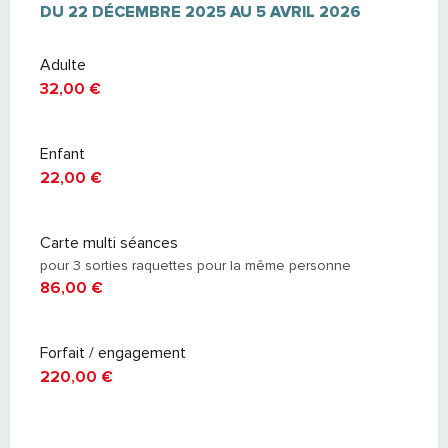
DU
DU
22 DÉCEMBRE 2025
22 DÉCEMBRE 2025
AU
AU
5 AVRIL 2026
5 AVRIL 2026
Adulte
32,00 €
Enfant
22,00 €
Carte multi séances
pour 3 sorties raquettes pour la même personne
86,00 €
Forfait / engagement
220,00 €