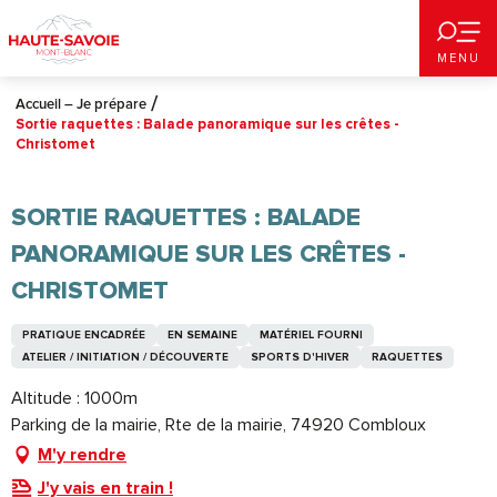
Aller
au
MENU
contenu
principal
Accueil – Je prépare
Sortie raquettes : Balade panoramique sur les crêtes -
Christomet
SORTIE RAQUETTES : BALADE
PANORAMIQUE SUR LES CRÊTES -
CHRISTOMET
PRATIQUE ENCADRÉE
EN SEMAINE
MATÉRIEL FOURNI
ATELIER / INITIATION / DÉCOUVERTE
SPORTS D'HIVER
RAQUETTES
Altitude : 1000m
Parking de la mairie, Rte de la mairie, 74920 Combloux
M'y rendre
J'y vais en train !