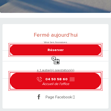
OUVERTURE ET COORDONNÉES
Fermé aujourd'hui
Voir les horaires
Réserver
Uniquement sur réservation
+ 1 autre(s) prestation(s)
04 50 58 60
▒▒
Accueil de l'office
Page Facebook