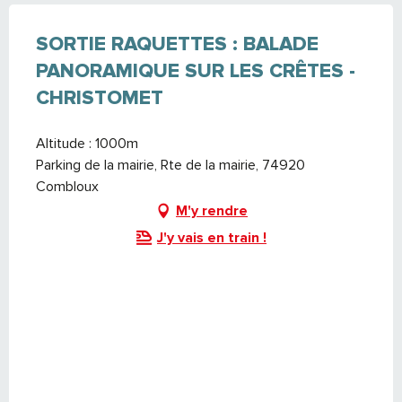
Jeudi 12 février 2026
SORTIE RAQUETTES : BALADE
PANORAMIQUE SUR LES CRÊTES -
Mardi 24 février 2026
CHRISTOMET
Jeudi 5 mars 2026
Altitude : 1000m
Parking de la mairie, Rte de la mairie, 74920
Jeudi 12 mars 2026
Combloux
M'y rendre
J'y vais en train !