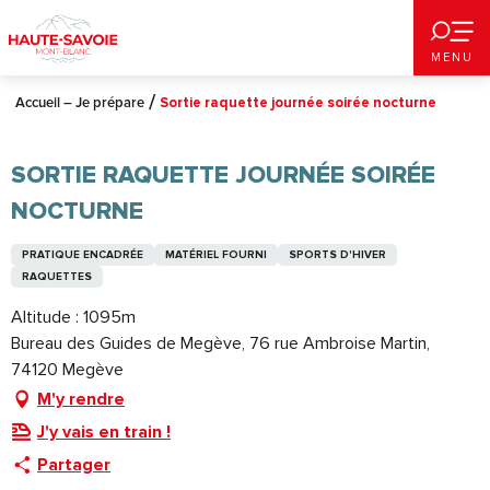
Aller
au
MENU
contenu
principal
Accueil – Je prépare
Sortie raquette journée soirée nocturne
SORTIE RAQUETTE JOURNÉE SOIRÉE
NOCTURNE
PRATIQUE ENCADRÉE
MATÉRIEL FOURNI
SPORTS D'HIVER
RAQUETTES
Altitude : 1095m
Bureau des Guides de Megève, 76 rue Ambroise Martin,
74120 Megève
M'y rendre
J'y vais en train !
Partager