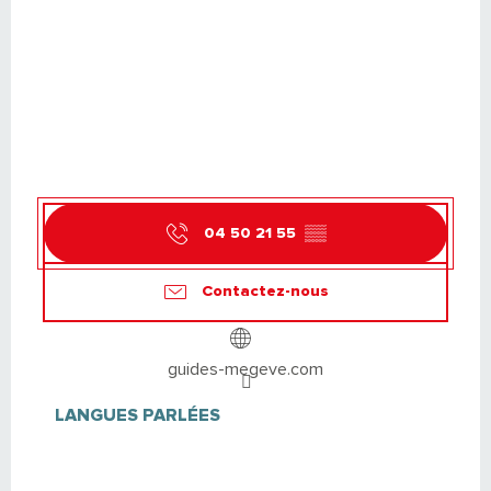
04 50 21 55
▒▒
Contactez-nous
guides-megeve.com
LANGUES PARLÉES
LANGUES PARLÉES