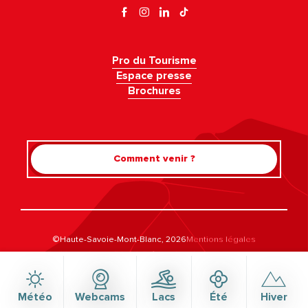
Pro du Tourisme
Espace presse
Brochures
Comment venir ?
Rechercher
©Haute-Savoie-Mont-Blanc, 2026
Mentions légales
Politique de confidentialité
Gestion du consentement
Accessibilité : non conforme
Plan du site
Météo
Webcams
Lacs
Été
Hiver