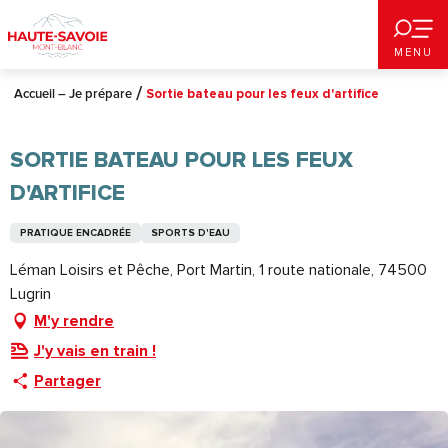
Aller
au
MENU
contenu
principal
Accueil – Je prépare
Sortie bateau pour les feux d'artifice
SORTIE BATEAU POUR LES FEUX
D'ARTIFICE
PRATIQUE ENCADRÉE
SPORTS D'EAU
Léman Loisirs et Pêche, Port Martin, 1 route nationale, 74500
Lugrin
M'y rendre
J'y vais en train !
Partager