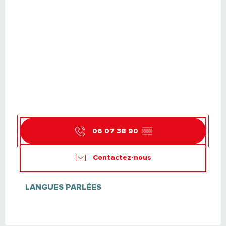
06 07 38 90
▒▒
Contactez-nous
LANGUES PARLÉES
LANGUES PARLÉES