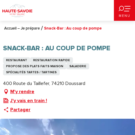
Aller
au
MENU
contenu
principal
Accueil – Je prépare
Snack-Bar : Au coup de pompe
SNACK-BAR : AU COUP DE POMPE
RESTAURANT
RESTAURATION RAPIDE
PROPOSE DES PLATS FAITS MAISON
SALADERIE
SPÉCIALITÉS TARTES / TARTINES
400 Route du Taillefer, 74210 Doussard
M'y rendre
J'y vais en train !
Partager