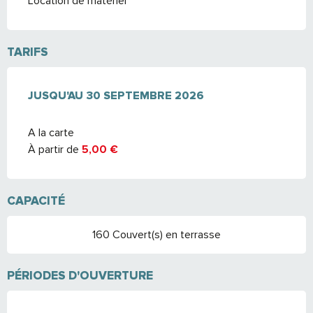
Location de matériel
TARIFS
DU
JUSQU'AU
20 AVRIL 2026
30 SEPTEMBRE 2026
AU
30 SEPTEMBRE 2026
A la carte
À partir de
5,00 €
CAPACITÉ
160 Couvert(s) en terrasse
PÉRIODES D'OUVERTURE