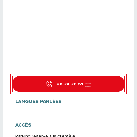
06 24 28 61
▒▒
LANGUES PARLÉES
LANGUES PARLÉES
ACCÈS
ACCÈS
Parking réservé à la clientèle