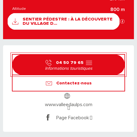
Altitude
800 m
DOCUMENTATION
SENTIER PÉDESTRE : À LA DÉCOUVERTE
SECTI
DU VILLAGE D...
OUVERTURE ET COORDONNÉES
04 50 79 65
▒▒
Informations touristiques
Contactez-nous
www.valleedaulps.com
Page Facebook