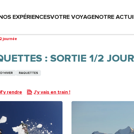
NOS EXPÉRIENCES
VOTRE VOYAGE
NOTRE ACTU
2 journée
ETTES : SORTIE 1/2 JOU
D'HIVER
RAQUETTES
M'y rendre
J'y vais en train !