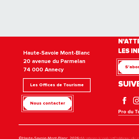
N'ATT
LES IN
Haute-Savoie Mont-Blanc
20 avenue du Parmelan
S'abon
74 000 Annecy
SUIV
Les Offices de Tourisme
Nous contacter
Pro du T
-
-
©Haute-Savoie-Mont-Blanc, 2026
Mentions légales
Politique de c