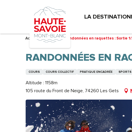
Aller
au
LA DESTINATION
contenu
principal
Accueil – Je prépare
Randonnées en raquettes : Sortie 1/
RANDONNÉES EN RAQU
COURS
COURS COLLECTIF
PRATIQUE ENCADRÉE
SPORTS 
Altitude : 1158m
105 route du Front de Neige, 74260 Les Gets