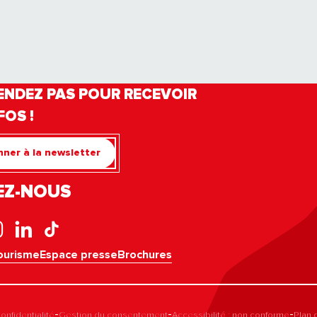
ENDEZ PAS POUR RECEVOIR
FOS !
ner à la newsletter
EZ-NOUS
ourisme
Espace presse
Brochures
-
-
-
onfidentialité
Gestion du consentement
Accessibilité : non conforme
Plan 