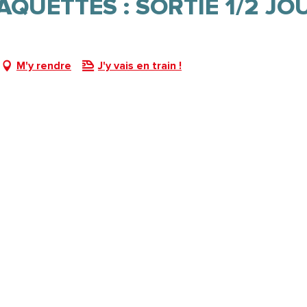
QUETTES : SORTIE 1/2 JO
M'y rendre
J'y vais en train !