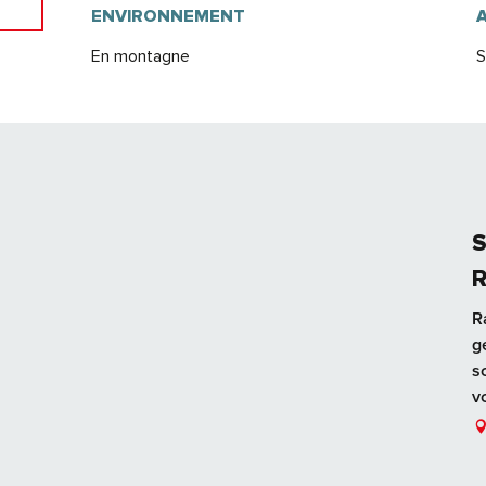
ENVIRONNEMENT
ENVIRONNEMENT
En montagne
S
S
R
R
g
s
v