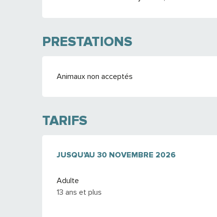
PRESTATIONS
Animaux non acceptés
TARIFS
DU
JUSQU'AU
1 JUIN 2026
30 NOVEMBRE 2026
AU
30 NOVEMBRE 2026
Adulte
13 ans et plus