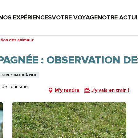
NOS EXPÉRIENCES
VOTRE VOYAGE
NOTRE ACTU
tion des animaux
AGNÉE : OBSERVATION DE
STRE / BALADE À PIED
e de Tourisme,
M'y rendre
J'y vais en train !