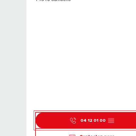
04 12 01 00
▒▒