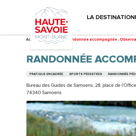
Aller
au
LA DESTINATION
contenu
principal
Accueil – Je prépare
Randonnée accompagnée : Observa
RANDONNÉE ACCOMP
PRATIQUE ENCADRÉE
SPORTS PÉDESTRES
RANDONNÉE PÉDE
Bureau des Guides de Samoens, 28, place de l'Offic
74340 Samoëns