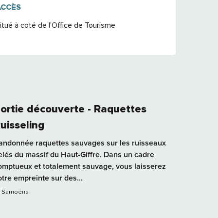
ACCÈS
ACCÈS
itué à coté de l'Office de Tourisme
ortie découverte - Raquettes
uisseling
andonnée raquettes sauvages sur les ruisseaux
elés du massif du Haut-Giffre. Dans un cadre
omptueux et totalement sauvage, vous laisserez
otre empreinte sur des...
Samoëns