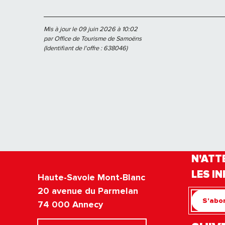
Mis à jour le 09 juin 2026 à 10:02
par Office de Tourisme de Samoëns
(Identifiant de l'offre :
638046
)
N'ATT
LES IN
Haute-Savoie Mont-Blanc
20 avenue du Parmelan
S'abon
74 000 Annecy