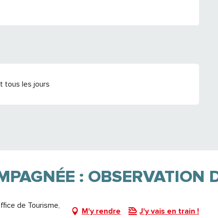
 tous les jours
PAGNÉE : OBSERVATION 
ffice de Tourisme,
M'y rendre
J'y vais en train !