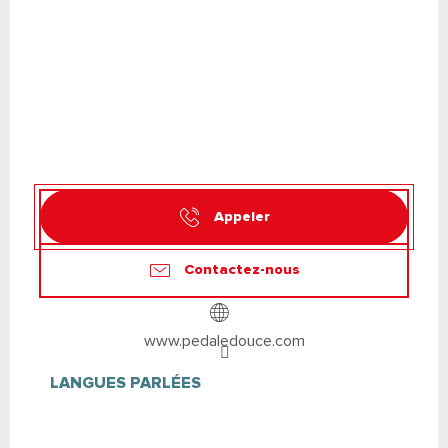
Appeler
Contactez-nous
www.pedaledouce.com
LANGUES PARLÉES
LANGUES PARLÉES