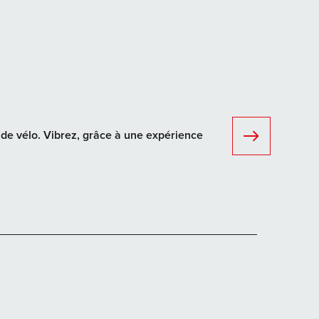
LevelUp Vél
 de vélo. Vibrez, grâce à une expérience
Découvrez Comblou
cours VTT enfants 
Combloux