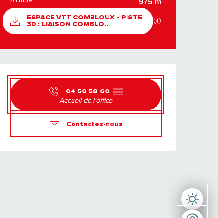
Altitude
975 m
DOCUMENTATION
ESPACE VTT COMBLOUX - PISTE
SECTIONS.TOURIS
30 : LIAISON COMBLO...
OUVERTURE ET CO
04 50 58 60
▒▒
Accueil de l'office
Contactez-nous