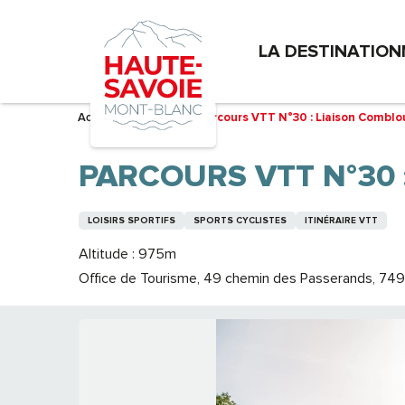
Aller
au
LA DESTINATION
contenu
principal
Accueil – Je prépare
Parcours VTT N°30 : Liaison Combloux
PARCOURS VTT N°30 
LOISIRS SPORTIFS
SPORTS CYCLISTES
ITINÉRAIRE VTT
Altitude : 975m
Office de Tourisme, 49 chemin des Passerands, 7