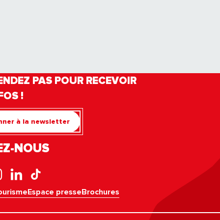
ENDEZ PAS POUR RECEVOIR
FOS !
ner à la newsletter
EZ-NOUS
ourisme
Espace presse
Brochures