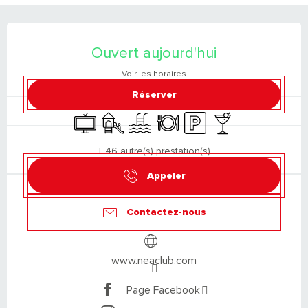
OUVERTURE ET COORDONNÉES
Ouvert aujourd'hui
Voir les horaires
Réserver
Télévision
Jeux pour enfants / Espace jeux
Piscine
Restaurant
Parking
Bar / Buvette
+ 46 autre(s) prestation(s)
Appeler
Contactez-nous
www.neaclub.com
Page Facebook