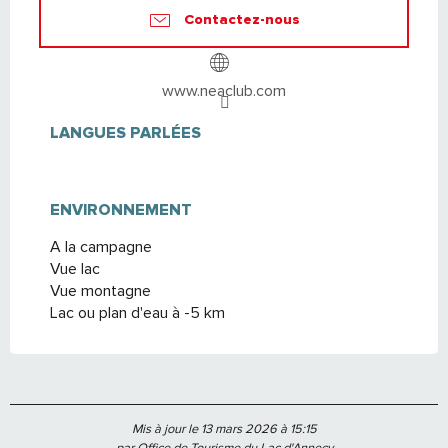
Contactez-nous
www.neaclub.com
LANGUES PARLÉES
LANGUES PARLÉES
ENVIRONNEMENT
ENVIRONNEMENT
A la campagne
Vue lac
Vue montagne
Lac ou plan d'eau à -5 km
Mis à jour le 13 mars 2026 à 15:15
par Office de Tourisme du Lac d'Annecy