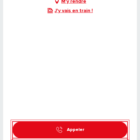
M'y rendre
J'y vais en train !
Appeler