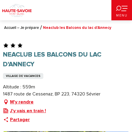
Aller
au
MENU
contenu
principal
Accueil – Je prépare
Neaclub les Balcons du lac d'Annecy
NEACLUB LES BALCONS DU LAC
D'ANNECY
VILLAGE DE VACANCES
Altitude : 559m
1487 route de Cessenaz, BP 223, 74320 Sévrier
M'y rendre
J'y vais en train !
Partager