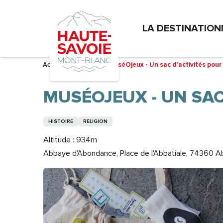
Aller
au
LA DESTINATION
contenu
principal
Accueil – Je prépare
MuséOjeux - Un sac d’activités pour
MUSÉOJEUX - UN SAC
HISTOIRE
RELIGION
Altitude : 934m
Abbaye d'Abondance, Place de l'Abbatiale, 74360 