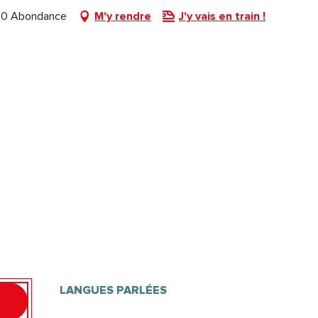
360 Abondance
M'y rendre
J'y vais en train !
LANGUES PARLÉES
LANGUES PARLÉES