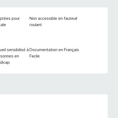
aptées pour
Non accessible en fauteuil
tale
roulant
eil sensibilisé à
Documentation en Français
ersonnes en
Facile
ndicap