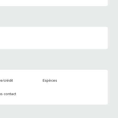
e/crédit
Espèces
s contact