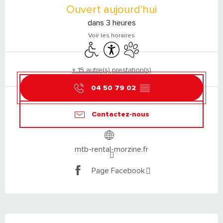
Ouvert aujourd'hui
dans 3 heures
Voir les horaires
Accès handicapés
Accessibilité
Animaux acceptés
+ 15 autre(s) prestation(s)
04 50 79 02
▒▒
Contactez-nous
mtb-rental-morzine.fr
Page Facebook
DESCRIPTION