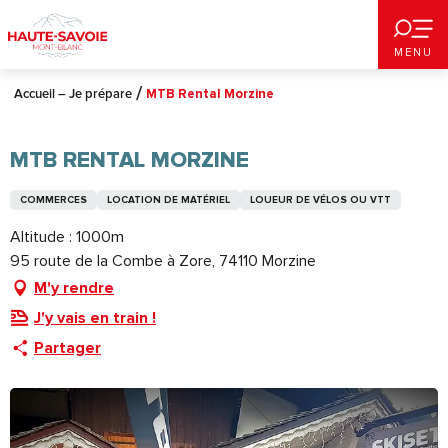
Aller
au
MENU
contenu
principal
Accueil – Je prépare
MTB Rental Morzine
MTB RENTAL MORZINE
COMMERCES
LOCATION DE MATÉRIEL
LOUEUR DE VÉLOS OU VTT
Altitude : 1000m
95 route de la Combe à Zore, 74110 Morzine
M'y rendre
J'y vais en train !
Partager