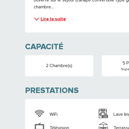
chambre...
Lire la suite
CAPACITÉ
5 P
2 Chambre(s)
Supe
PRESTATIONS
WiFi
Lave li
Télévision
Terrass