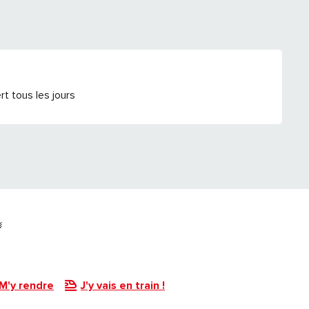
t tous les jours
M'y rendre
J'y vais en train !