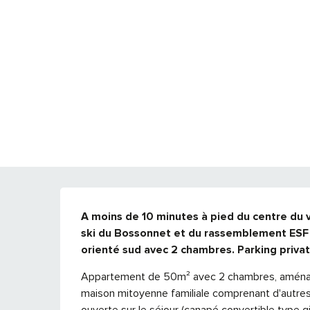
DESCRIPTION
A moins de 10 minutes à pied du centre du v
ski du Bossonnet et du rassemblement ESF (
orienté sud avec 2 chambres. Parking privati
Appartement de 50m² avec 2 chambres, aménagé
maison mitoyenne familiale comprenant d'autres
ouverte sur le séjour (canapé convertible type gi