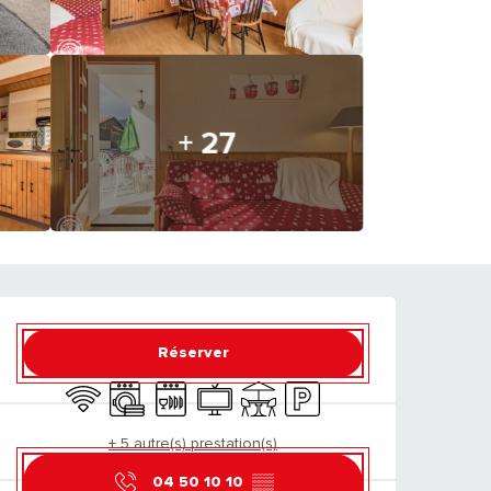
+ 27
OUVERTURE ET CO
Réserver
WiFi
Lave linge
Lave vaisselle
Télévision
Terrasse
Parking
+ 5 autre(s) prestation(s)
04 50 10 10
▒▒