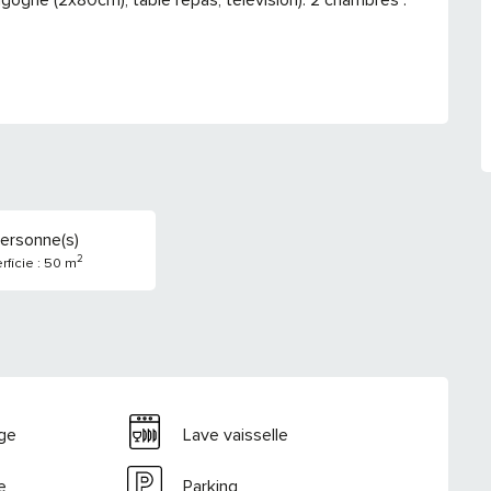
ersonne(s)
2
rficie : 50 m
nge
Lave vaisselle
e
Parking