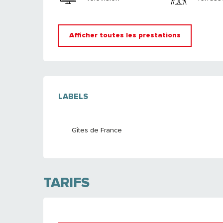
Afficher toutes les prestations
OFFRES DE PRE
LABELS
LABELS
Gîtes de France
TARIFS