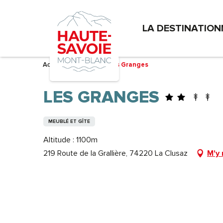
Aller
au
LA DESTINATION
contenu
principal
Accueil – Je prépare
Les Granges
LES GRANGES
MEUBLÉ ET GÎTE
Altitude : 1100m
219 Route de la Grallière, 74220 La Clusaz
M'y 